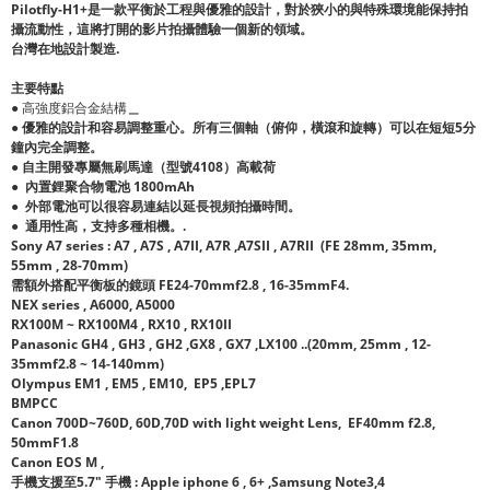
Pilotfly-H1+是一款平衡於工程與優雅的設計，對於狹小的與特殊環境能保持拍
攝流動性，這將打開的影片拍攝體驗一個新的領域。
台灣在地設計製造.
主要特點
● 高強度鋁合金結構
＿
● 優雅的設計和容易調整重心。所有三個軸（俯仰，橫滾和旋轉）可以在短短5分
鐘內完全調整。
● 自主開發專屬無刷馬達（型號4108）高載荷
● 內置鋰聚合物電池 1800mAh
●
外部電池可以很容易連結以延長視頻拍攝時間。
● 通用性高，支持多種相機。.
Sony A7 series : A7 , A7S , A7II, A7R ,A7SII , A7RII (FE 28mm, 35mm,
55mm , 28-70mm)
需額外搭配平衡板的鏡頭 FE24-70mmf2.8 , 16-35mmF4.
NEX series , A6000, A5000
RX100M ~ RX100M4 , RX10 , RX10II
Panasonic GH4 , GH3 , GH2 ,GX8 , GX7 ,LX100 ..(20mm, 25mm , 12-
35mmf2.8 ~ 14-140mm)
Olympus EM1 , EM5 , EM10, EP5 ,EPL7
BMPCC
Canon
700D~760D, 60D,70D with light weight Lens, EF40mm f2.8,
50mmF1.8
Canon EOS M ,
手機支援至5.7" 手機 : Apple iphone 6 , 6+ ,
Samsung Note3,4