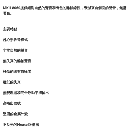
MKH 8060提供絕對自然的聲音和出色的離軸線性，衰減來自側面的聲音，無需
著色。
主要特點
超心形收音模式
非常自然的聲音
無失真的離軸聲音
極低的固有自噪聲
極低的失真
無變壓器和完全浮動平衡輸出
高輸出信號
堅固的金屬外殼
不反光的Nextel®塗層