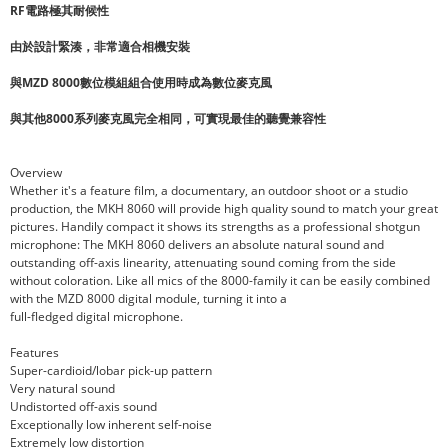
RF電路極其耐候性
由於設計緊湊，非常適合相機安裝
與MZD 8000數位模組組合使用時成為數位麥克風
與其他8000系列麥克風完全相同，可實現最佳的聽覺兼容性
Overview
Whether it's a feature film, a documentary, an outdoor shoot or a studio
production, the MKH 8060 will provide high quality sound to match your great
pictures. Handily compact it shows its strengths as a professional shotgun
microphone: The MKH 8060 delivers an absolute natural sound and
outstanding off-axis linearity, attenuating sound coming from the side
without coloration. Like all mics of the 8000-family it can be easily combined
with the MZD 8000 digital module, turning it into a
full-fledged digital microphone.
Features
Super-cardioid/lobar pick-up pattern
Very natural sound
Undistorted off-axis sound
Exceptionally low inherent self-noise
Extremely low distortion