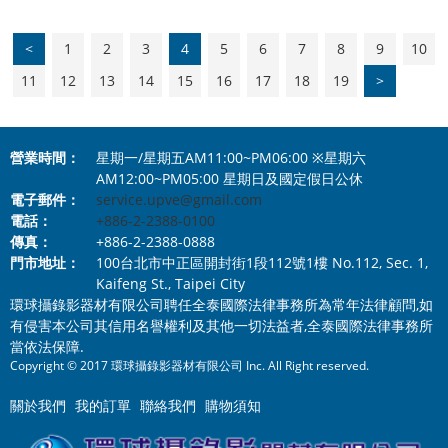
<
1
2
3
4
5
6
7
8
9
10
11
12
13
14
15
16
17
18
19
>
營業時間：
星期一/星期五AM11:00~PM06:00 ※星期六
AM12:00~PM05:00 星期日及國定假日公休
電子郵件：
service.upve@gmail.com
電話：
+886-2-2388-0100
傳真：
+886-2-2388-0888
門市地址：
100台北市中正區開封街1段112號1樓 No.112, Sec. 1,
Kaifeng St., Taipei City
環球攝錄影器材有限公司聘任全泰國際法律事務所為常年法律顧問,如
有侵害本公司其信用名譽權利及其他一切法益者,全泰國際法律事務所
當依法保障.
Copyright © 2017 環球攝錄影器材有限公司 Inc. All Right reserved.
關於我們
我的訂單
聯絡我們
購物須知