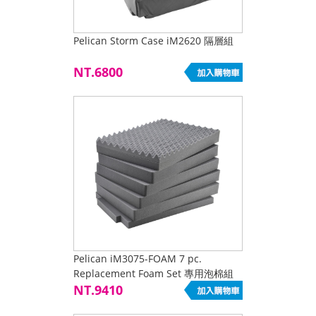
Pelican Storm Case iM2620 隔層組
NT.6800
Pelican iM3075-FOAM 7 pc.
Replacement Foam Set 專用泡棉組
來電特惠
NT.9410