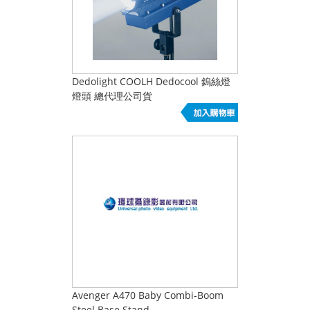
Dedolight COOLH Dedocool 鎢絲燈
燈頭 總代理公司貨
Avenger A470 Baby Combi-Boom
Steel Base Stand