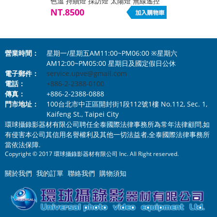
色溫 持續燈 採訪燈 太陽燈 無線遙控
遙控燈 公司貨
NT.8500
營業時間：
星期一/星期五AM11:00~PM06:00 ※星期六
AM12:00~PM05:00 星期日及國定假日公休
電子郵件：
service.upve@gmail.com
電話：
+886-2-2388-0100
傳真：
+886-2-2388-0888
門市地址：
100台北市中正區開封街1段112號1樓 No.112, Sec. 1,
Kaifeng St., Taipei City
環球攝錄影器材有限公司聘任全泰國際法律事務所為常年法律顧問,如
有侵害本公司其信用名譽權利及其他一切法益者,全泰國際法律事務所
當依法保障.
Copyright © 2017 環球攝錄影器材有限公司 Inc. All Right reserved.
關於我們
我的訂單
聯絡我們
購物須知